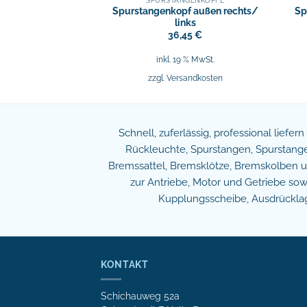
NGENKÖPFE
SPURSTANGENKÖPFE
Spurstangenkopf außen rechts/
Sp
nkopf rechts
links
,18
€
36,45
€
9 % MwSt.
inkl. 19 % MwSt.
sandkosten
zzgl.
Versandkosten
Schnell, zuferlässig, professional liefer
Rückleuchte, Spurstangen, Spurstangen
Bremssattel, Bremsklötze, Bremskolben und
zur Antriebe, Motor und Getriebe s
Kupplungsscheibe, Ausdrücklage
KONTAKT
Schichauweg 52a