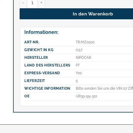
In den Warenkorb
Informationen:
ART-NR.
TR.MZ0020
GEWICHT IN KG
0.57
HERSTELLER
NIPOCAR
LAND DES HERSTELLERS
PT
EXPRESS-VERSAND
Yes
LIEFERZEIT
5
WICHTIGE INFORMATION
Bitte senden Sie uns die VIN (17 Zif
OE
UB39-99-322