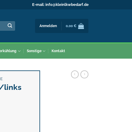
E-mail:
info@kleinlkwbedarf.de
Anmelden
0,00
€
orkühlung
Sonstige
Kontakt
FE
/links