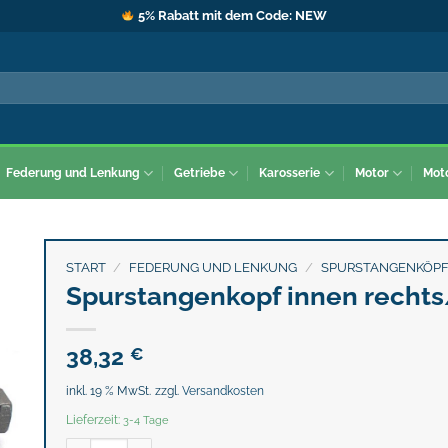
5% Rabatt mit dem Code: NEW
Federung und Lenkung
Getriebe
Karosserie
Motor
Mot
START
/
FEDERUNG UND LENKUNG
/
SPURSTANGENKÖP
Spurstangenkopf innen rechts
38,32
€
inkl. 19 % MwSt.
zzgl.
Versandkosten
Lieferzeit:
3-4 Tage
Spurstangenkopf innen rechts/links Menge