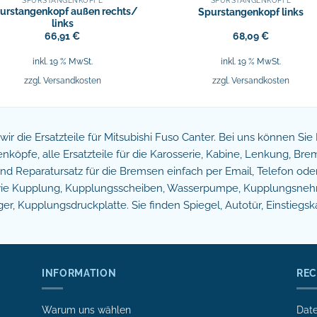
SPURSTANGENKÖPFE
SPURSTANGENKÖPFE
urstangenkopf außen rechts/
Spurstangenkopf links
links
66,91
€
68,09
€
inkl. 19 % MwSt.
inkl. 19 % MwSt.
zzgl.
Versandkosten
zzgl.
Versandkosten
n wir die Ersatzteile für Mitsubishi Fuso Canter. Bei uns können Si
köpfe, alle Ersatzteile für die Karosserie, Kabine, Lenkung, B
 Reparatursatz für die Bremsen einfach per Email, Telefon oder 
owie Kupplung, Kupplungsscheiben, Wasserpumpe, Kupplungsnehm
r, Kupplungsdruckplatte. Sie finden Spiegel, Autotür, Einstiegsk
INFORMATION
REC
Warum uns wählen
Date