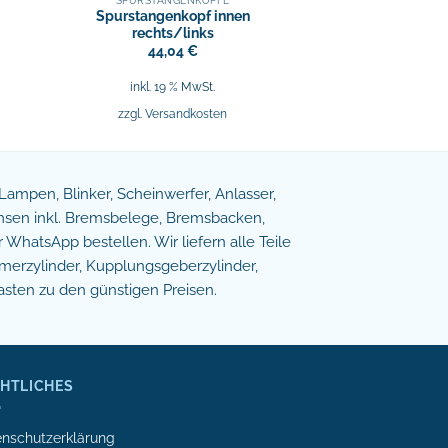
SPURSTANGENKÖPFE
Spurstangenkopf innen
rechts/links
44,04
€
inkl. 19 % MwSt.
zzgl.
Versandkosten
e Lampen, Blinker, Scheinwerfer, Anlasser,
remsen inkl. Bremsbelege, Bremsbacken,
WhatsApp bestellen. Wir liefern alle Teile
erzylinder, Kupplungsgeberzylinder,
asten zu den günstigen Preisen.
HTLICHES
nschutzerklärung